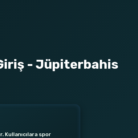
iriş - Jüpiterbahis
. Kullanıcılara spor