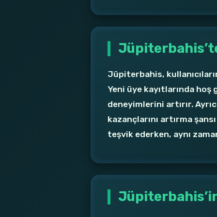
Jüpiterbahis’t
Jüpiterbahis, kullanıcıla
Yeni üye kayıtlarında hoş g
deneyimlerini artırır. Ayrı
kazançlarını artırma şansı
teşvik ederken, aynı zaman
Jüpiterbahis’in