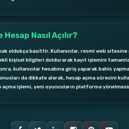
 Hesap Nasıl Açılır?
k oldukça basittir. Kullanıcılar, resmi web sitesine
ekli kişisel bilgileri doldurarak kayıt işlemini tamaml
nra, kullanıcılar hesabına giriş yaparak bahis yapmay
onusları da dikkate alarak, hesap açma sürecini kullan
sap açma işlemi, yeni oyuncuların platforma yönelmesin