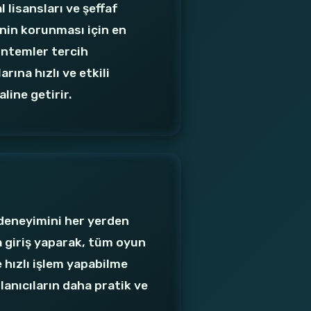
 lisansları ve şeffaf
rinin korunması için en
öntemler tercih
rına hızlı ve etkili
line getirir.
n deneyimini her yerden
yca giriş yaparak, tüm oyun
 hızlı işlem yapabilme
lanıcıların daha pratik ve